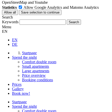
OpenStreetMap and Youtube
Statistics
Allow Google Analytics and Matomo Analytics
Search
Keywords
Menu
EN
EN
DE
Startpage
Spend the night
Comfort double room
Small apartments
Large apartments
Price overview
Booking conditions
Prices
Gallery
Book now!
Startpage
Spend the night
Comfort double room