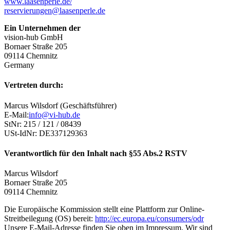
www.laasenperle.de/
reservierungen@laasenperle.de
Ein Unternehmen der
vision-hub GmbH
Bornaer Straße 205
09114 Chemnitz
Germany
Vertreten durch:
Marcus Wilsdorf (Geschäftsführer)
E-Mail:
info@vi-hub.de
StNr: 215 / 121 / 08439
USt-IdNr: DE337129363
Verantwortlich für den Inhalt nach §55 Abs.2 RSTV
Marcus Wilsdorf
Bornaer Straße 205
09114 Chemnitz
Die Europäische Kommission stellt eine Plattform zur Online-
Streitbeilegung (OS) bereit:
http://ec.europa.eu/consumers/odr
Unsere E-Mail-Adresse finden Sie oben im Impressum. Wir sind