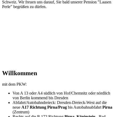
Schweiz. Wir freuen uns darauf, Sie bald unserer Pension "Laasen
Perle" begrüßen zu dürfen.
Willkommen
mit dem PKW:
Von A 13 oder A4 südlich von Hof/Chemnitz oder nördlich
von Berlin kommend bis Dresden
Abfahrt/Autobahndreieck: Dresden-Dreieck-West auf die
neue
A17 Richtung Pirna/Prag
bis Autobahnabfahrt
Pirna
(Zentrum)
Rechts auf die B 172 Richtung
Pirna–Königstein
- Bad